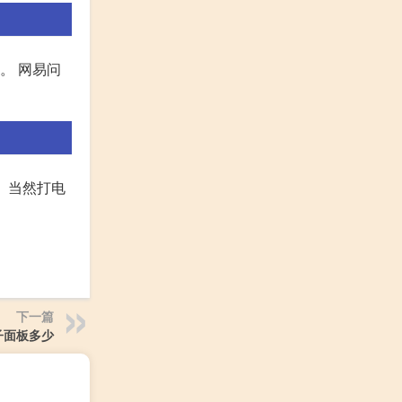
。 网易问
。当然打电
下一篇
子面板多少