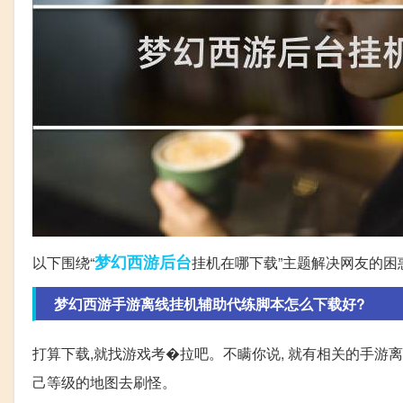
梦幻西游
后台
以下围绕“
挂机在哪下载”主题解决网友的困
梦幻西游手游离线挂机辅助代练脚本怎么下载好?
打算下载,就找游戏考�拉吧。不瞒你说, 就有相关的手游
己等级的地图去刷怪。