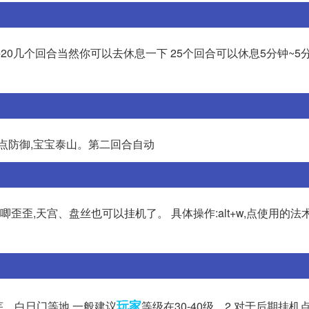
持20几个回合当然你可以去休息一下 25个回合可以休息5分钟~5
点防御,宝宝泰山。第二回合自动
歪,天宫、盘丝也可以挂机了。 具体操作:alt+w,点使用的法术,
玩家
芜、白日门等地,一般建议
等级在30-40级。2.对于后期挂机