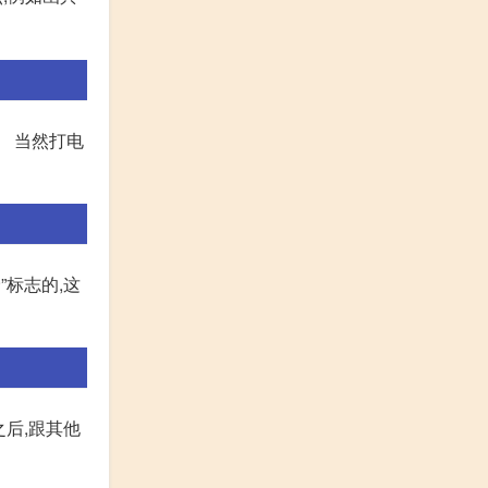
。 当然打电
”标志的,这
后,跟其他