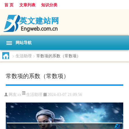
首 页
文章列表
知识分类
网站导航
>
生活助理
>
常数项的系数（常数项）
常数项的系数（常数项）
生活助理
网友:
cs
2024-03-07 21:09:56