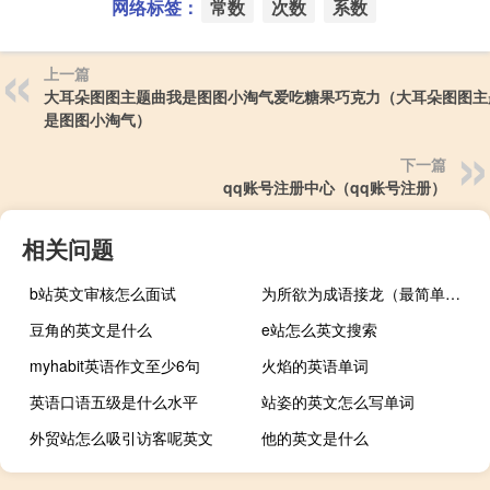
网络标签：
常数
次数
系数
上一篇
大耳朵图图主题曲我是图图小淘气爱吃糖果巧克力（大耳朵图图主
是图图小淘气）
下一篇
qq账号注册中心（qq账号注册）
相关问题
b站英文审核怎么面试
为所欲为成语接龙（最简单的180个成语的成语接龙）
豆角的英文是什么
e站怎么英文搜索
myhabit英语作文至少6句
火焰的英语单词
英语口语五级是什么水平
站姿的英文怎么写单词
外贸站怎么吸引访客呢英文
他的英文是什么