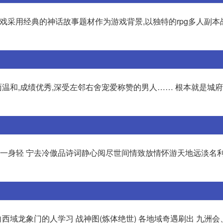
游戏采用经典的神话故事题材作为游戏背景,以独特的rpg多人副本
面温和,成绩优秀,深受左邻右舍宠爱称赞的男人…… 根本就是城府
利一身轻 宁去冷傲品诗词静心阅尽世间情致放情怀游天地远淡名利
 向西域龙象门的人学习 战神图(炼体绝世) 各地域奇遇刷出 九洲