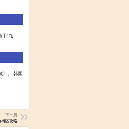
基于“九
藏》。 韩国
下一篇
力街区攻略