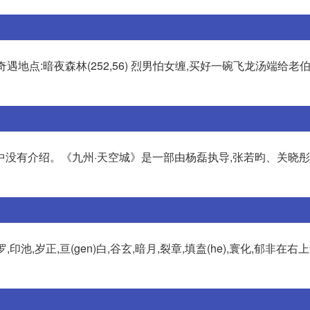
遇地点:暗夜森林(252,56) 烈男怕女缠,买好一碗飞龙汤端给老伯
中没有介绍。《九州·天空城》是一部由杨磊执导,张若昀、关晓
印池,岁正,亘(gen)白,谷玄,暗月,裂章,填盍(he),寰化,郁非在