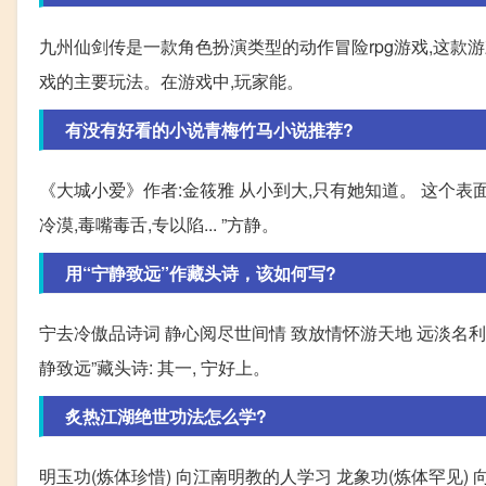
九州仙剑传是一款角色扮演类型的动作冒险rpg游戏,这款
戏的主要玩法。在游戏中,玩家能。
有没有好看的小说青梅竹马小说推荐?
《大城小爱》作者:金筱雅 从小到大,只有她知道。 这个表
冷漠,毒嘴毒舌,专以陷... ”方静。
用“宁静致远”作藏头诗，该如何写?
宁去冷傲品诗词 静心阅尽世间情 致放情怀游天地 远淡名
静致远”藏头诗: 其一, 宁好上。
炙热江湖绝世功法怎么学?
明玉功(炼体珍惜) 向江南明教的人学习 龙象功(炼体罕见)