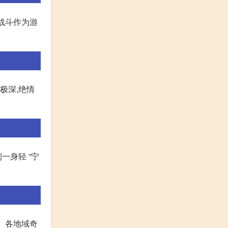
战斗作为游
极深,绝情
一身轻 “宁
会、各地域奇