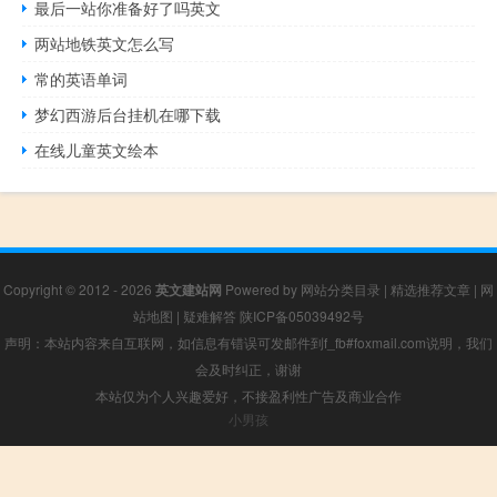
最后一站你准备好了吗英文
两站地铁英文怎么写
常的英语单词
梦幻西游后台挂机在哪下载
在线儿童英文绘本
Copyright © 2012 - 2026
英文建站网
Powered by
网站分类目录
|
精选推荐文章
|
网
站地图
|
疑难解答
陕ICP备05039492号
声明：本站内容来自互联网，如信息有错误可发邮件到f_fb#foxmail.com说明，我们
会及时纠正，谢谢
本站仅为个人兴趣爱好，不接盈利性广告及商业合作
小男孩