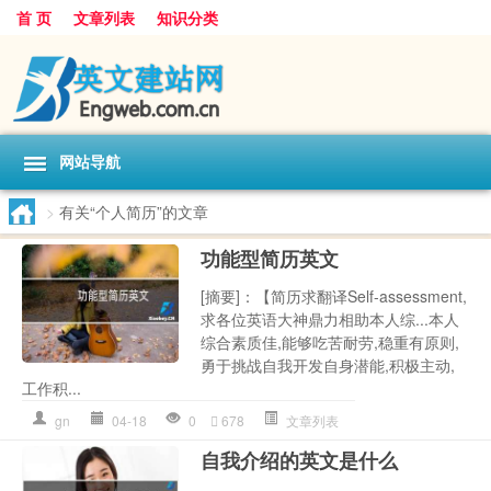
首 页
文章列表
知识分类
网站导航
>
有关“个人简历”的文章
功能型简历英文
[摘要]：【简历求翻译Self-assessment,
求各位英语大神鼎力相助本人综...本人
综合素质佳,能够吃苦耐劳,稳重有原则,
勇于挑战自我开发自身潜能,积极主动,
工作积...
gn
04-18
0
678
文章列表
自我介绍的英文是什么