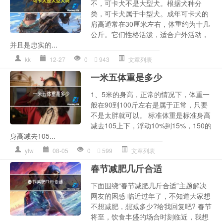
不，可卡犬不是大型犬。根据犬种分
类，可卡犬属于中型犬。成年可卡犬的
肩高通常在30厘米左右，体重约为十几
公斤。它们性格活泼，适合户外活动，
并且是忠实的...
kk
12-27
0
943
文章列表
一米五体重是多少
1、5米的身高，正常的情况下，体重一
般在90到100斤左右是属于正常，只要
不是太胖就可以。 标准体重是标准身高
减去105上下，浮动10%到15%，150的
身高减去105...
ylw
08-05
0
599
文章列表
春节减肥几斤合适
下面围绕“春节减肥几斤合适”主题解决
网友的困惑 临近过年了，不知道大家想
不想减肥，想减多少?给我回复吧? 春节
将至，饮食丰盛的场合时刻临近，我想