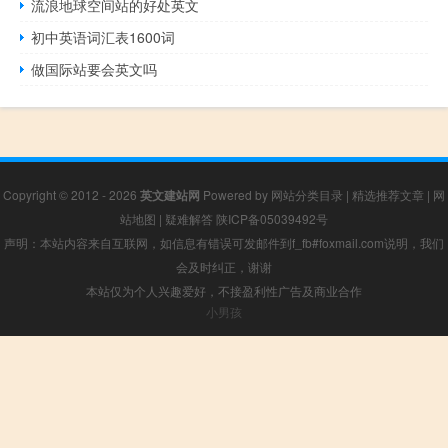
流浪地球空间站的好处英文
初中英语词汇表1600词
做国际站要会英文吗
Copyright © 2012 - 2026
英文建站网
Powered by
网站分类目录
|
精选推荐文章
|
网
站地图
|
疑难解答
陕ICP备05039492号
声明：本站内容来自互联网，如信息有错误可发邮件到f_fb#foxmail.com说明，我们
会及时纠正，谢谢
本站仅为个人兴趣爱好，不接盈利性广告及商业合作
小男孩