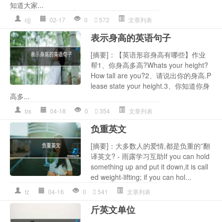
知道大家...
cjj
02-17
0
572
文章列表
表示身高的英语句子
[摘要]：【英语形容身高有哪些】作业
帮1、你身高多高?Whats your height?
How tall are you?2、请说出你的身高.P
lease state your height.3、你知道你身
高多...
bs
04-18
0
354
文章列表
负重英文
[摘要]：大多数人的爱情,都是负重的”翻
译英文? - 雨露学习互助If you can hold
something up and put it down,it is call
ed weight-lifting; if you can hol...
fz
04-16
0
541
文章列表
斤英文单位