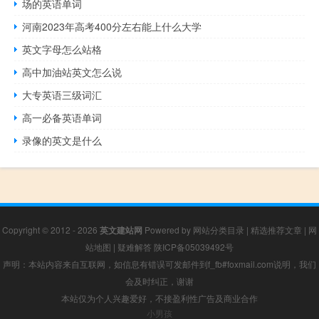
场的英语单词
河南2023年高考400分左右能上什么大学
英文字母怎么站格
高中加油站英文怎么说
大专英语三级词汇
高一必备英语单词
录像的英文是什么
Copyright © 2012 - 2026
英文建站网
Powered by
网站分类目录
|
精选推荐文章
|
网
站地图
|
疑难解答
陕ICP备05039492号
声明：本站内容来自互联网，如信息有错误可发邮件到f_fb#foxmail.com说明，我们
会及时纠正，谢谢
本站仅为个人兴趣爱好，不接盈利性广告及商业合作
小男孩