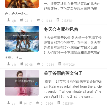
一。迎春花通常在春节结束后的几天内
迎来盛放，它的花朵呈现出蓬勃的黄
色，给人一种...
cjh
02-11
0
13
文章列表
冬天会有哪些风俗
冬天会有哪些风俗 冬天是一个充满了传
统节日和习俗的季节。在中国，冬天有
许多具有浓郁文化底蕴的节日和风俗，
让人们度过一个充满温馨和喜庆气氛的
冬季。 冬...
dth
02-08
0
384
春节2024
关于谷雨的英文句子
[摘要]：24节气谷雨的由来英文介绍?Gr
ain Rain was originated from the ancie
nt version "raingerminate all grains", e
very April 19th to 21st, the sun ...
gy
04-17
0
969
文章列表