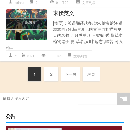
sslake
01-11
0
921
文章列表
末伏英文
[摘要]：英语翻译越多越好.越快越好.很
满意的+分.描写夏天的古诗词和描写夏
天的名句 四月秀葽,五月鸣蜩 秀:指草类
植物结子.葽:草名,又叫“远志”,味苦,可入
药....
lf
01-10
0
163
文章列表
1
2
下一页
尾页
☚
公告