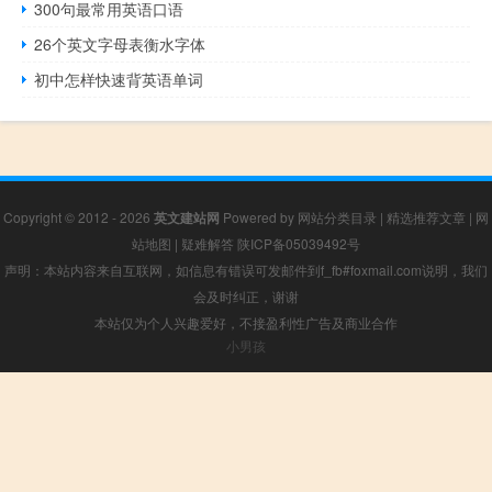
300句最常用英语口语
26个英文字母表衡水字体
初中怎样快速背英语单词
Copyright © 2012 - 2026
英文建站网
Powered by
网站分类目录
|
精选推荐文章
|
网
站地图
|
疑难解答
陕ICP备05039492号
声明：本站内容来自互联网，如信息有错误可发邮件到f_fb#foxmail.com说明，我们
会及时纠正，谢谢
本站仅为个人兴趣爱好，不接盈利性广告及商业合作
小男孩