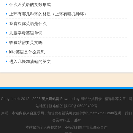
什么叫英语的复数形式
上环有哪几种环的材质（上环有哪几种环）
我喜欢你英语是什么
儿童字母英语单词
收费站需要英文吗
kite英语是什么意思
进入几块加油站的英文
Copyright © 2012 - 2026
英文建站网
Powered by
网站分类目录
|
精选推荐文章
|
网
站地图
|
疑难解答
陕ICP备05039492号
声明：本站内容来自互联网，如信息有错误可发邮件到f_fb#foxmail.com说明，我们
会及时纠正，谢谢
本站仅为个人兴趣爱好，不接盈利性广告及商业合作