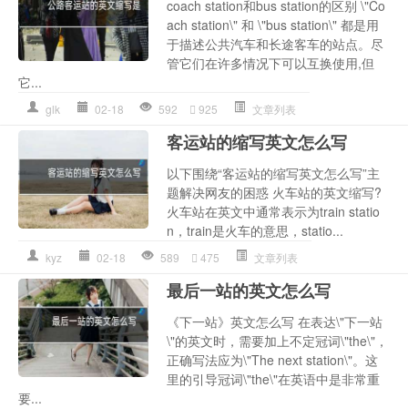
coach station和bus station的区别 \"Co
ach station\" 和 \"bus station\" 都是用
于描述公共汽车和长途客车的站点。尽
管它们在许多情况下可以互换使用,但
它...
glk
02-18
592
925
文章列表
客运站的缩写英文怎么写
以下围绕“客运站的缩写英文怎么写”主
题解决网友的困惑 火车站的英文缩写?
火车站在英文中通常表示为train statio
n，train是火车的意思，statio...
kyz
02-18
589
475
文章列表
最后一站的英文怎么写
《下一站》英文怎么写 在表达\"下一站
\"的英文时，需要加上不定冠词\"the\"，
正确写法应为\"The next station\"。这
里的引导冠词\"the\"在英语中是非常重
要...