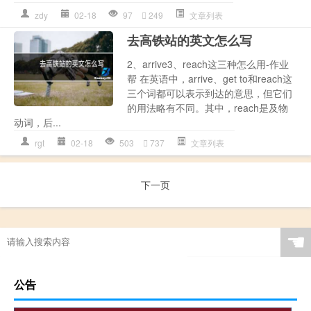
zdy
02-18
97
249
文章列表
去高铁站的英文怎么写
2、arrive3、reach这三种怎么用-作业
帮 在英语中，arrive、get to和reach这
三个词都可以表示到达的意思，但它们
的用法略有不同。其中，reach是及物
动词，后...
rgt
02-18
503
737
文章列表
下一页
☚
公告