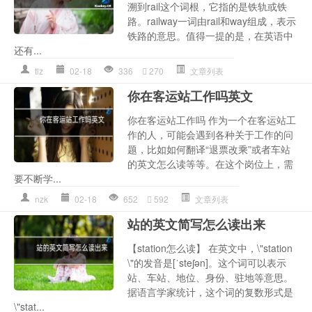
溯到rail这个词根，它指的是铁轨或铁
路。railway一词由rail和way组成，表示
铁路的意思。值得一提的是，在英语中
还有...
tlz
02-18
336
270
文章列表
你在客运站工作吗英文
你在客运站工作吗 作为一个在客运站工
作的人，可能会遇到各种关于工作的问
题，比如如何翻译“退票改乘”或者车站
的英文怎么读等等。在这个岗位上，需
要不断学...
nzk
02-18
652
592
文章列表
站的英文简写怎么读出来
【station怎么读】 在英文中，\"station
\"的发音是[ˈsteʃən]。这个词可以表示
站、车站、地位、身份、驻地等意思。
据语言学家统计，这个词的复数形式是
\"stat...