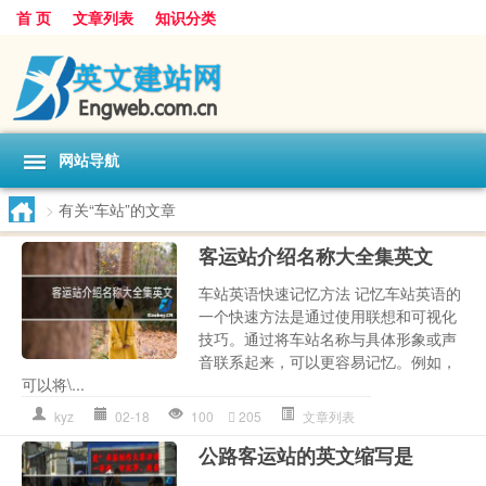
首 页
文章列表
知识分类
网站导航
>
有关“车站”的文章
客运站介绍名称大全集英文
车站英语快速记忆方法 记忆车站英语的
一个快速方法是通过使用联想和可视化
技巧。通过将车站名称与具体形象或声
音联系起来，可以更容易记忆。例如，
可以将\...
kyz
02-18
100
205
文章列表
公路客运站的英文缩写是