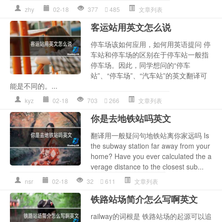
zhy
02-18
377
485
文章列表
客运站用英文怎么说
停车场该如何应用，如何用英语提问 停
车站和停车场的区别在于停车站一般指
停车场。因此，同学想问的“停车
站”、“停车场”、“汽车站”的英文翻译可
能是不同的。...
kyz
02-18
703
266
文章列表
你是去地铁站吗英文
翻译用一般疑问句地铁站离你家远吗 Is
the subway station far away from your
home? Have you ever calculated the a
verage distance to the closest sub...
nsr
02-18
32
611
文章列表
铁路站场简介怎么写啊英文
railway的词根是 铁路站场的起源可以追