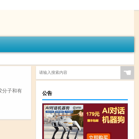
☚
胶分子和有
公告