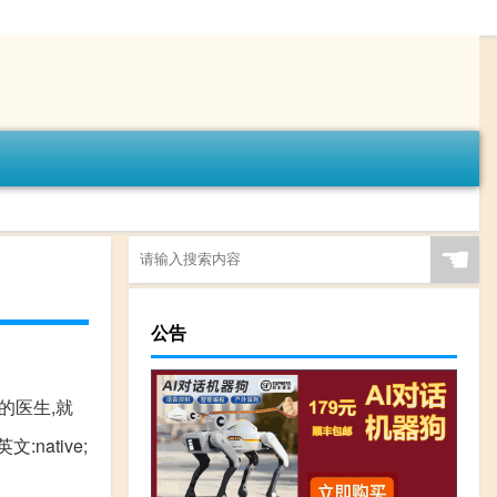
☚
公告
地的医生,就
:native;