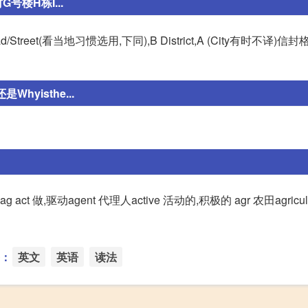
楼H栋I...
C Road/Street(看当地习惯选用,下同),B District,A (City有时不译)信封
Whyisthe...
做,驱动agent 代理人active 活动的,积极的 agr 农田agricult
：
英文
英语
读法