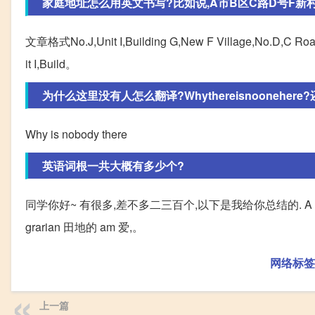
家庭地址怎么用英文书写?比如说,A市B区C路D号F新村G号
文章格式No.J,Unit I,Building G,New F Village,No.D,
it I,Build。
为什么这里没有人怎么翻译?Whythereisnoonehere?还是
Why is nobody there
英语词根一共大概有多少个?
同学你好~ 有很多,差不多二三百个,以下是我给你总结的. A ag act 
grarian 田地的 am 爱,。
网络标签
上一篇