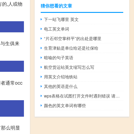
地方的,人或物
猜你想看的文章
下一站飞哪里 英文
电工英文单词
“片石邻空掌样平”的出处是哪里
天然的;与生俱来
生育津贴是单位给还是社保给
暗喻的句子英语
航空货运站英文缩写怎么写
用英文介绍地铁站
据者通常occ
其他的英语是什么
wps表格在试图打开文件时遇到错误 请尝试下列方法
颜色的英文单词有哪些
好象没有那么明显