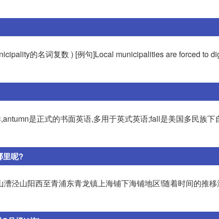
ty的名词复数 ) [例句]Local municipalities are forced to dig
ntumn是正式的书面英语,多用于英式英语;fall是美国多民族
哪里呢?
金山漕泾山阳西至青浦东青龙镇上海铺下海铺地区!随着时间的推移