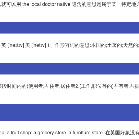
以用 the local doctor native 隐含的意思是属于某一特定
tive 读法 英 ['neɪtɪv] 美 ['netɪv] 1、作形容词的意思:本国的;土著的;
1,(某段时间内的)使用者,占住者,居住者2,(工作,职位等的)占有者,占
ruit shop; a grocery store, a furniture store. 在英国