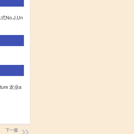
格式No.J,Un
ure 农业a
下一篇