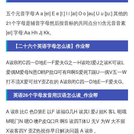
五个元音字母:A a [ei] E e [i:] I i [ai] O o [əu] U u [ju:] 其他的
21个字母是辅音字母然后按音标的共同点分1)含元音音素
[ei] 字母:Aa Hh Jj Kk。
【二十六个英语字母怎么读】作业帮
A诶B闭C四一D地E一F爱夫G之一H诶吃I爱J之诶K可诶L
爱偶M爱母N恩O鸥P批Q可有R啊S爱死T踢U一偶V五一W
打不流X爱可丝Y歪Z在的 A诶B闭C四一D地E一F爱夫G。
英语26个字母发音用汉语怎么读_作业帮
A 诶B 比C 色D第E 以F 诶福G几H 诶其I 爱J 姐K 客L 呃哦
M呃门N 嗯O 噢P皮Q口R 啊S 诶四T体U 无V 为W 大不留
X诶客四Y 歪Z热祝你早日解决问题 A 诶B 。