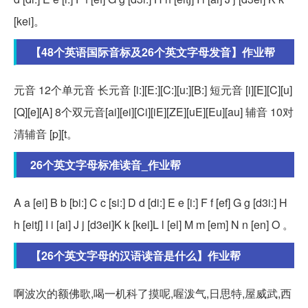
[kei]。
【48个英语国际音标及26个英文字母发音】作业帮
元音 12个单元音 长元音 [i:][E:][C:][u:][B:] 短元音 [i][E][C][u]
[Q][e][A] 8个双元音[ai][ei][Ci][iE][ZE][uE][Eu][au] 辅音 10对
清辅音 [p][t。
26个英文字母标准读音_作业帮
A a [ei] B b [bi:] C c [si:] D d [di:] E e [i:] F f [ef] G g [d3i:] H
h [eit∫] I i [ai] J j [d3ei]K k [kei]L l [el] M m [em] N n [en] O 。
【26个英文字母的汉语读音是什么】作业帮
啊波次的额佛歌,喝一机科了摸呢,喔泼气,日思特,屋威武,西