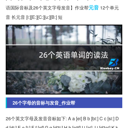
元音
语国际音标及26个英文字母发音】作业帮
12个单元
音 长元音 [i:][E:][C:][u:][B:] 短
26个字母的音标与发音_作业帮
26个英文字母及发音音标如下: A a [ei] B b [bi:] C c [si:] D
d [di:] E e [i:] F f [ef] G g [d3i:] H h [eit∫] I i [ai] J j [d3ei] K k