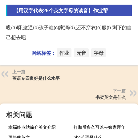
【用汉字代表26个英文字母的读音】作业帮
哎(a)呀,这逼(b)孩子谁(c)家滴(d),还不穿衣(e)服(f).剩下的自
己想去吧
网络标签：
作业
元音
字母
上一篇
英语专四良好是什么水平
下一篇
书架英文是什么
相关问题
幸福终点站简介英文介绍
打胎后多久可以去娘家拜年
更热的英文
bbc英语是什么