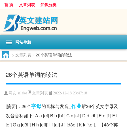
首 页
文章列表
知识分类
网站导航
>
文章列表
>
26个英语单词的读法
26个英语单词的读法
文章列表
网友:
sslake
2022-12-18 23:47:18
字母
作业
[摘要]：26个
的音标与发音_
帮26个英文字母及
发音音标如下: A a [ei] B b [bi:] C c [si:] D d [di:] E e [i:] F f
[ef] G g [d3i:] H h [eit∫] I i [ai] J j [d3ei] K k [kei]。【48个英