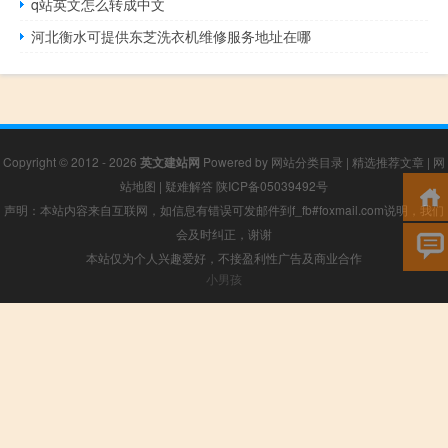
q站英文怎么转成中文
河北衡水可提供东芝洗衣机维修服务地址在哪
Copyright © 2012 - 2026
英文建站网
Powered by
网站分类目录
|
精选推荐文章
|
网
站地图
|
疑难解答
陕ICP备05039492号
声明：本站内容来自互联网，如信息有错误可发邮件到f_fb#foxmail.com说明，我们
会及时纠正，谢谢
本站仅为个人兴趣爱好，不接盈利性广告及商业合作
小男孩