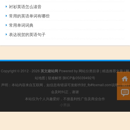
衬衫英语怎么读音
常用的英语单词有哪些
常用单词词典
表达祝贺的英语句子
Copyright © 2012 - 2026
英文建站网
Powered by
网站分类目录
|
精选推荐文章
|
网
站地图
|
疑难解答
陕ICP备05039492号
声明：本站内容来自互联网，如信息有错误可发邮件到f_fb#foxmail.com说明，我们
会及时纠正，谢谢
本站仅为个人兴趣爱好，不接盈利性广告及商业合作
小男孩