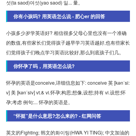
섯(ta saod)여섯(yao saod) 일... 量。
你有小孩吗? 用英语怎么说 - 肥心er 的回答
小孩多少岁学英语好? 相信很多父母心里也没有一个准确
的数值,有些家长们觉得孩子越早学习英语越好,也有些家长
们觉得孩子们晚点学习英语比较好,那么到底孩子们几。
你怀孕了吗，用英语怎么说?
怀孕的英语是conceive,详细信息如下: conceive 英 [kənˈsi:
v] 美 [kənˈsiv] vt.& vi.怀孕;构思;想像,设想;持有 vi.设想;怀
孕;考虑 例句:... 怀孕的英语是。
“怀挺”是什么意思?怎么来的? - 红网问答
英文的Fighting; 韩文的화이팅(HWA YI TING); 中文加油的