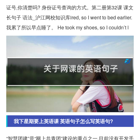
证号,你清楚吗? 身份证号查询的方式。第二册第32课 课文
长句子 语法_沪江网校知识库ired, so I went to bed earlier.
我累了所以早点睡了。 He took my shoes, so I couldn’t l
我下星期要上英语课 英语句子怎么写英语句?
“智慧团建”是“网上共青团”建设的重点之一,目前没有开发手