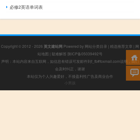
必修2英语单词表
Copyright © 2012 - 2026
英文建站网
Powered by
网站分类目录
|
精选推荐文章
|
网
站地图
|
疑难解答
陕ICP备05039492号
声明：本站内容来自互联网，如信息有错误可发邮件到f_fb#foxmail.com说明，我们
会及时纠正，谢谢
本站仅为个人兴趣爱好，不接盈利性广告及商业合作
小男孩