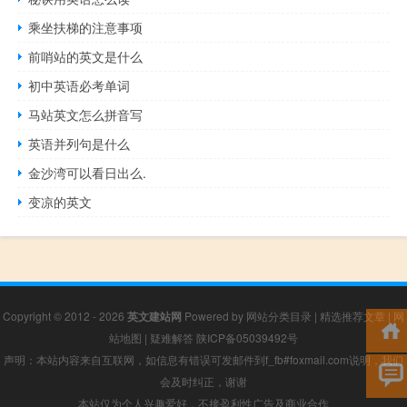
乘坐扶梯的注意事项
前哨站的英文是什么
初中英语必考单词
马站英文怎么拼音写
英语并列句是什么
金沙湾可以看日出么.
变凉的英文
Copyright © 2012 - 2026
英文建站网
Powered by
网站分类目录
|
精选推荐文章
|
网
站地图
|
疑难解答
陕ICP备05039492号
声明：本站内容来自互联网，如信息有错误可发邮件到f_fb#foxmail.com说明，我们
会及时纠正，谢谢
本站仅为个人兴趣爱好，不接盈利性广告及商业合作