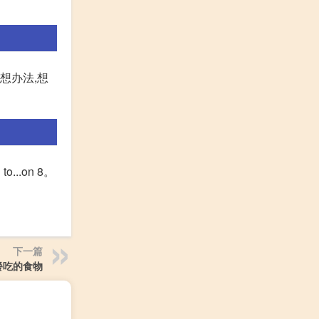
,想办法,想
d to...on 8。
下一篇
餐吃的食物