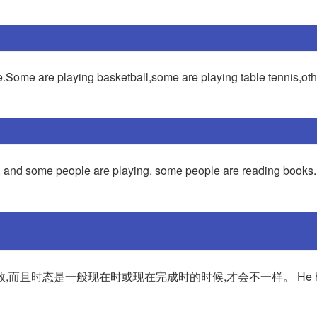
e.Some are playing basketball,some are playing table tennis,oth
. and some people are playing. some people are reading books
且时态是一般现在时或现在完成时的时候,才会不一样。 He has 