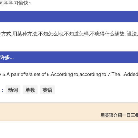
. 祝同学学习愉快~
dv.以某种方式,用某种方法;不知怎么地,不知道怎样,不晓得什么缘故; 设法
多...
y 5.A pair of/a/a set of 6.According to,according to 7.The...Adde
：
动词
单数
英语
用英语介绍一日三