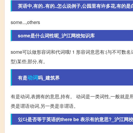
英语中,有的..有的..怎么说例子,公园里有许多花,有的是白的
some...,others
some是什么词性呢_沪江网校知识库
some可以做形容词和代词哦! 1 形容词意思有:(与不可
型)某些,部分,有。
动词
有是
吗_建筑界
有是动词,表拥有的意思,持有。 动词是一类词性,一般就是
类是谓语动词,另一类是非谓语。
있다是否等于英语的there be 表示有的意思?_沪江网