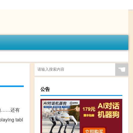
☚
公告
有的……还有
aying tabl