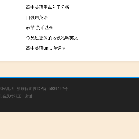
高中英语重点句子分析
自强用英语
春节 货币基金
你见过更深的地铁站吗英文
高中英语unit7单词表
网站地图
|
疑难解答
陕ICP备05039492号
，我们会及时纠正，谢谢