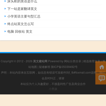
床头柜的英语是什么
下一站是家翻译英文
小学英语主要句型汇总
终点站英文怎么写
电脑 回收站 英文
Copyright © 2012 - 2026
英文建站网
Powered by
网站分类目录
|
精选推荐文章
|
网
站地图
|
疑难解答
陕ICP备05039492号
声明：本站内容来自互联网，如信息有错误可发邮件到f_fb#foxmail.com说明，我们
会及时纠正，谢谢
本站仅为个人兴趣爱好，不接盈利性广告及商业合作
小男孩