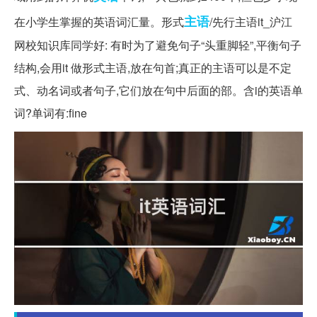
主语
在小学生掌握的英语词汇量。形式
/先行主语it_沪江
网校知识库同学好: 有时为了避免句子“头重脚轻”,平衡句子
结构,会用it 做形式主语,放在句首;真正的主语可以是不定
式、动名词或者句子,它们放在句中后面的部。含i的英语单
词?单词有:fine