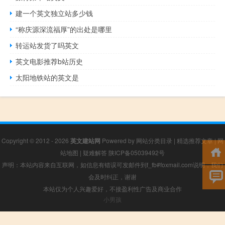
建一个英文独立站多少钱
“称庆源深流福厚”的出处是哪里
转运站发货了吗英文
英文电影推荐b站历史
太阳地铁站的英文是
Copyright © 2012 - 2026
英文建站网
Powered by
网站分类目录
|
精选推荐文章
|
网
站地图
|
疑难解答
陕ICP备05039492号
声明：本站内容来自互联网，如信息有错误可发邮件到f_fb#foxmail.com说明，我们
会及时纠正，谢谢
本站仅为个人兴趣爱好，不接盈利性广告及商业合作
小男孩