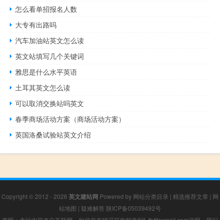
怎么看单招报名人数
大专有出路吗
汽车加油站英文怎么读
英文站填写几个关键词
雅思是什么水平英语
土耳其英文怎么读
可以取消交换站吗英文
春季商场活动方案（商场活动方案）
英国洛桑试验站英文介绍
Copyright © 2012 - 2026
英文建站网
Powered by
网站分类目录
|
精选推荐文章
|
网
站地图
|
疑难解答
陕ICP备05039492号
声明：本站内容来自互联网，如信息有错误可发邮件到f_fb#foxmail.com说明，我们