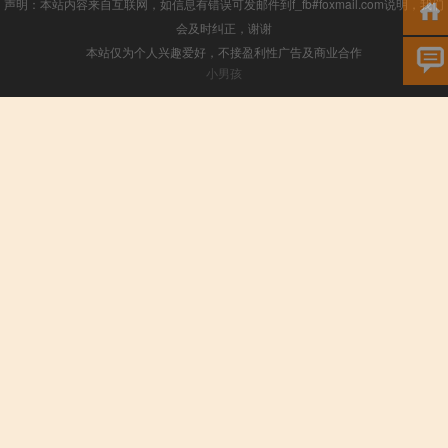
声明：本站内容来自互联网，如信息有错误可发邮件到f_fb#foxmail.com说明，我们
会及时纠正，谢谢
本站仅为个人兴趣爱好，不接盈利性广告及商业合作
小男孩