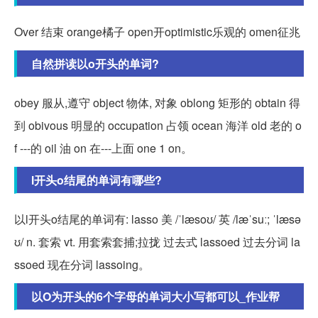
Over 结束 orange橘子 open开optimistic乐观的 omen征兆
自然拼读以o开头的单词?
obey 服从,遵守 object 物体, 对象 oblong 矩形的 obtain 得
到 obivous 明显的 occupation 占领 ocean 海洋 old 老的 o
f ---的 oil 油 on 在---上面 one 1 on。
l开头o结尾的单词有哪些?
以l开头o结尾的单词有: lasso 美 /ˈlæsoʊ/ 英 /læˈsuː; ˈlæsə
ʊ/ n. 套索 vt. 用套索套捕;拉拢 过去式 lassoed 过去分词 la
ssoed 现在分词 lassoing。
以O为开头的6个字母的单词大小写都可以_作业帮