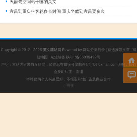
火箭去空间站干嘛的英文
宜昌到重庆坐客轮多长时间 重庆坐船到宜昌要多久
Copyright © 2012 - 2026
英文建站网
Powered by
网站分类目录
|
精选推荐文章
|
网
站地图
|
疑难解答
陕ICP备05039492号
声明：本站内容来自互联网，如信息有错误可发邮件到f_fb#foxmail.com说明，我们
会及时纠正，谢谢
本站仅为个人兴趣爱好，不接盈利性广告及商业合作
小男孩