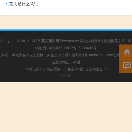
克夫是什么意思
Copyright © 2012 - 2026
英文建站网
Powered by
网站分类目录
|
精选推荐文章
|
网
站地图
|
疑难解答
陕ICP备05039492号
声明：本站内容来自互联网，如信息有错误可发邮件到f_fb#foxmail.com说明，我们
会及时纠正，谢谢
本站仅为个人兴趣爱好，不接盈利性广告及商业合作
小男孩