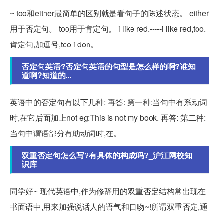
~ too和either最简单的区别就是看句子的陈述状态。 either
用于否定句。 too用于肯定句。 i like red.-----i like red,too.
肯定句,加逗号,too i don。
否定句英语?否定句英语的句型是怎么样的啊?谁知
道啊?知道的...
英语中的否定句有以下几种: 再答: 第一种:当句中有系动词
时,在它后面加上not eg:This is not my book. 再答: 第二种:
当句中谓语部分有助动词时,在。
双重否定句怎么写?有具体的构成吗?_沪江网校知
识库
同学好~ 现代英语中,作为修辞用的双重否定结构常出现在
书面语中,用来加强说话人的语气和口吻~!所谓双重否定,通