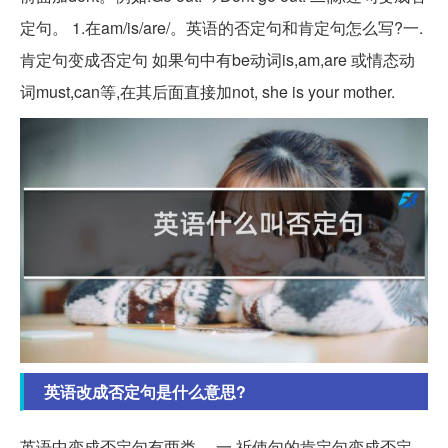
定句。 1.在am/is/are/。英语的否定句和肯定句怎么写?一.
肯定句变成否定句 如果句中有be动词is,am,are 或情态动
词must,can等,在其后面直接加not, she is your mother.
英语改成否定句是什么意思?
英语中变成否定句有两类。 一,祈使句的肯定句变成否定