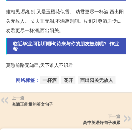
难相见,易相别,又是玉楼花似雪。 劝君更尽一杯酒,西出阳
关无故人。 丈夫非无泪,不洒离别间。杖剑对尊酒,耻为...
劝君更尽一杯酒,西出阳关。
临近毕业,可以用哪句诗来与你的朋友告别呢?_作业
帮
莫愁前路无知己,天下谁人不识君
网络标签：
一杯酒
花开
西出阳关无故人
上一篇
充满正能量的英文句子
下一篇
高中英语好句子积累