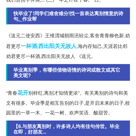
快毕业了!同学们难舍难分!找一首表达离别情意的诗
句,_作业帮
《送元二使安西》王维渭城朝雨浥轻尘,客舍青青柳色新.劝
一杯酒
西出阳关无故人
君更尽
,
.海内存知己,天涯若比邻
劝君更尽一杯酒,西出阳关无故人 《送元。
毕业离别季，有哪些借物语情的诗词或散文或其它
美文呢?
花开
“青春
别样红,离别才知情更浓”。有关离别的诗句和美
文有很多。毕业季是相互告别的日子,是开启未来的日子,校
园里的一草一木、一花一树、欢声笑语、酸甜苦。
【6.与朋友离别时，许多诗人均有佳句传世。毕业
在即，好朋友...