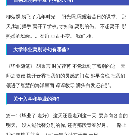
柳絮飘,纷飞了几年时光。 阳光照,照耀着昔日的课堂。 那
天,我们挥手,离开了学校, 才知道,离别的伤。 不想离开, 那
熟悉的班级。... 友谊,亘古不变。 我们,相。
大学毕业离别诗句有哪些?
《毕业随笔》 胡秉言 时光荏苒 不觉就到了离别的这一天
师之教鞭 拨开云雾把我们的灵感的门点 起早贪晚 把我们
领进了智慧的海洋里面 谆谆教导 满头白发还在那。
关于入学和毕业的诗?
篇一:《毕业了,走好》 这天还是走到这一天, 要奔向各自的
明天。 没人能代替分别的你, 还有那段青春岁月。 一路上
我们曾携手并肩,... (三)一年之计在于春,一日。