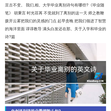
亘古不变。 我们,相。大学毕业离别诗句有哪些?《毕业随
笔》 胡秉言 时光荏苒 不觉就到了离别的这一天 师之教鞭
拨开云雾把我们的灵感的门点 起早贪晚 把我们领进了智慧
的海洋里面 谆谆教导 满头白发还在那。关于入学和毕业的
诗?篇
自创送别诗毕业季押韵八句?