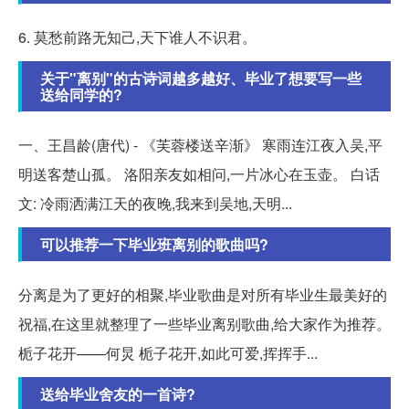
6. 莫愁前路无知己,天下谁人不识君。
关于"离别"的古诗词越多越好、毕业了想要写一些
送给同学的?
一、王昌龄(唐代) - 《芙蓉楼送辛渐》 寒雨连江夜入吴,平
明送客楚山孤。 洛阳亲友如相问,一片冰心在玉壶。 白话
文: 冷雨洒满江天的夜晚,我来到吴地,天明...
可以推荐一下毕业班离别的歌曲吗?
分离是为了更好的相聚,毕业歌曲是对所有毕业生最美好的
祝福,在这里就整理了一些毕业离别歌曲,给大家作为推荐。
栀子花开——何炅 栀子花开,如此可爱,挥挥手...
送给毕业舍友的一首诗?