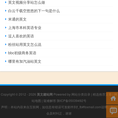
英文视频分享站怎么做
白云千载空悠悠的下一句是什么
米通的英文
上海市本科英语专业
逗人喜欢的英语
粉丝站用英文怎么说
bbc初级商务英语
哪里有加汽油站英文
Copyright © 2012 - 2026
英文建站网
Powered by
网站分类目录
|
精选推荐文章
|
网
站地图
|
疑难解答
陕ICP备05039492号
声明：本站内容来自互联网，如信息有错误可发邮件到f_fb#foxmail.com说明，我们
会及时纠正，谢谢