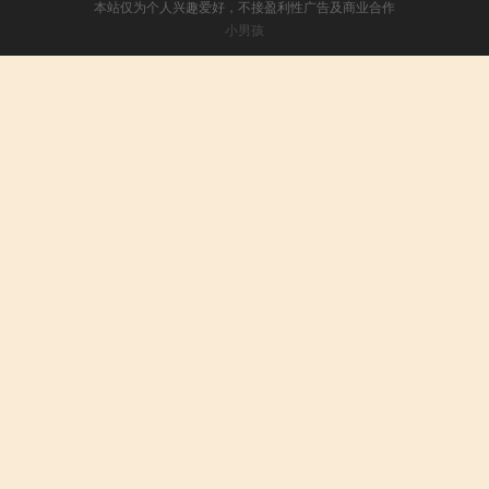
本站仅为个人兴趣爱好，不接盈利性广告及商业合作
小男孩