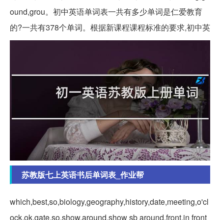
ound,grou。初中英语单词表一共有多少单词是仁爱教育
的?一共有378个单词。根据新课程课程标准的要求,初中英
苏教版七上英语书后单词表_作业帮
which,best,so,biology,geography,history,date,meeting,o'cl
ock,ok,gate,so,show,around,show sb around,front,in front