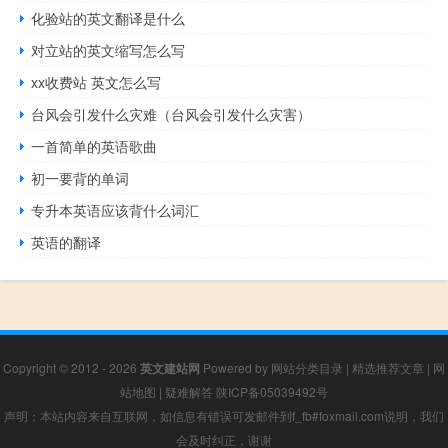
化验站的英文翻译是什么
对立站的英文缩写怎么写
xx收费站 英文怎么写
台风会引发什么灾难（台风会引发什么灾害）
一首简单的英语歌曲
初一要背的单词
专升本英语应该背什么词汇
英语的翻译
Copyright © 2012 - 2026
英文建站网
Powered by
网站分类目录
|
精选推荐文章
|
网
站地图
|
疑难解答
陕ICP备05039492号
声明：本站内容来自互联网，如信息有错误可发邮件到f_fb#foxmail.com说明，我们
会及时纠正，谢谢