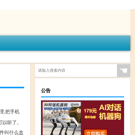
☚
公告
理,把手机
可以听了。
软件叫什么盒