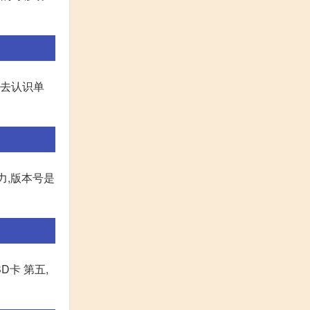
上去认识单
力,版本号是
D卡 第五,