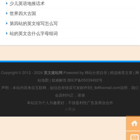
少儿英语地推话术
世界四大古国
第四站的英文缩写怎么写
站的英文念什么字母组词
Copyright © 2012 - 2026
英文建站网
Powered by
网站分类目录
|
精选推荐文章
|
网
站地图
|
疑难解答
陕ICP备05039492号
声明：本站内容来自互联网，如信息有错误可发邮件到f_fb#foxmail.com说明，我们
会及时纠正，谢谢
本站仅为个人兴趣爱好，不接盈利性广告及商业合作
小男孩