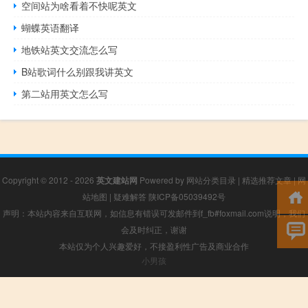
空间站为啥看着不快呢英文
蝴蝶英语翻译
地铁站英文交流怎么写
B站歌词什么别跟我讲英文
第二站用英文怎么写
Copyright © 2012 - 2026
英文建站网
Powered by
网站分类目录
|
精选推荐文章
|
网
站地图
|
疑难解答
陕ICP备05039492号
声明：本站内容来自互联网，如信息有错误可发邮件到f_fb#foxmail.com说明，我们
会及时纠正，谢谢
本站仅为个人兴趣爱好，不接盈利性广告及商业合作
小男孩