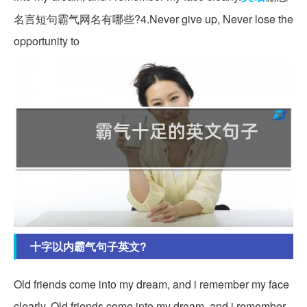
名言短句霸气网名有哪些?4.Never give up, Never lose the
opportunity to
十字以内霸气句子英文?
Old friends come into my dream, and i remember my face
clearly. Old friends come into my dream, and i remember