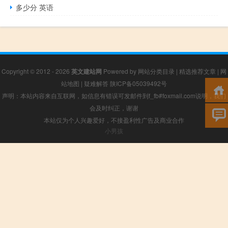
多少分 英语
Copyright © 2012 - 2026
英文建站网
Powered by
网站分类目录
|
精选推荐文章
|
网
站地图
|
疑难解答
陕ICP备05039492号
声明：本站内容来自互联网，如信息有错误可发邮件到f_fb#foxmail.com说明，我们
会及时纠正，谢谢
本站仅为个人兴趣爱好，不接盈利性广告及商业合作
小男孩