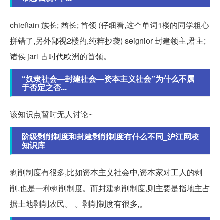
chieftain 族长; 酋长; 首领 (仔细看,这个单词1楼的同学粗心
拼错了,另外鄙视2楼的,纯粹抄袭) seignior 封建领主,君主;
诸侯 jarl 古时代欧洲的首领。
“奴隶社会—封建社会—资本主义社会”为什么不属
于否定之否...
该知识点暂时无人讨论~
阶级剥削制度和封建剥削制度有什么不同_沪江网校
知识库
剥削制度有很多,比如资本主义社会中,资本家对工人的剥
削,也是一种剥削制度。而封建剥削制度,则主要是指地主占
据土地剥削农民。 。剥削制度有很多,。