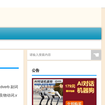
☚
公告
Adverb 副词
不及物动词,v