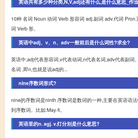
英语共有多少种分类,N,V,adj还有什么,是什么意思_作
10种 名词 Noun 动词 Verb 形容词 adj.副词 adv.代词 Pron.
词 Verb 形。
英语中adj、v、n、adv一般前后是什么词性?求全?
英语中,adj代表形容词,v代表动词,n代表名词,adv代表
名词 ,即n,也就是说adj的...
nⅰne序数词形式?
nine的序数词是ninth 序数词是数词的一种,主要在英语
到序数词。比如:May-fi。
英语里的n. agj. v.灯分别是什么意思?