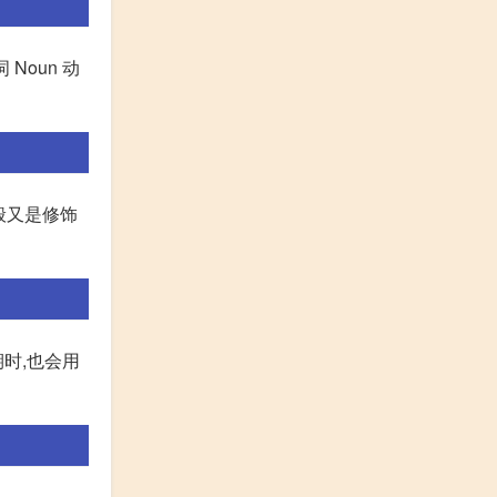
词 Noun 动
一般又是修饰
期时,也会用