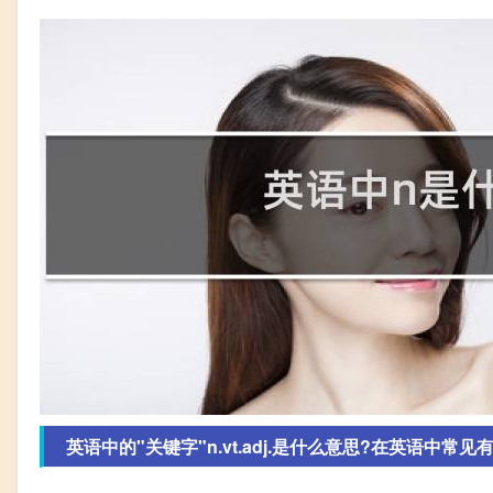
英语中的"关键字"n.vt.adj.是什么意思?在英语中常见有例