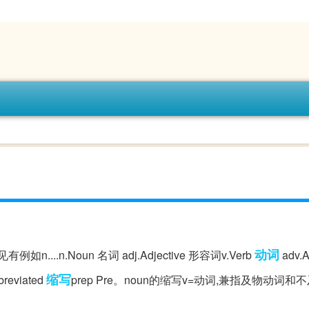
动词
....n.Noun 名词 adj.Adjective 形容词v.Verb
adv.
缩写
reviated
prep Pre。noun的缩写v=动词,兼指及物动词和