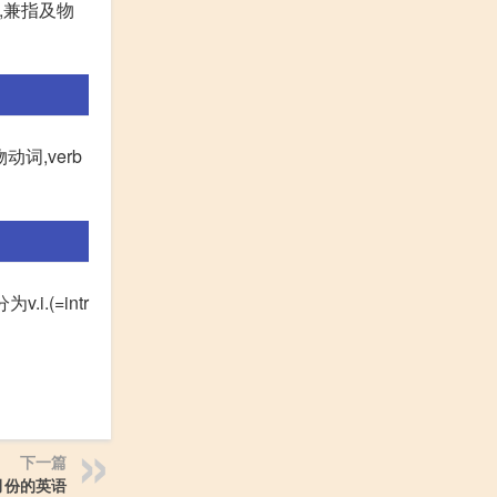
词,兼指及物
物动词,verb
v.i.(=intr
下一篇
月份的英语