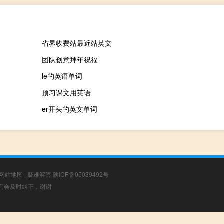
省界收费站最近站英文
团队创意拜年祝福
le的英语单词
预习课文用英语
er开头的英文单词
网站地图
|
疑难解答
陕ICP备05039492号
，我们会及时纠正，谢谢