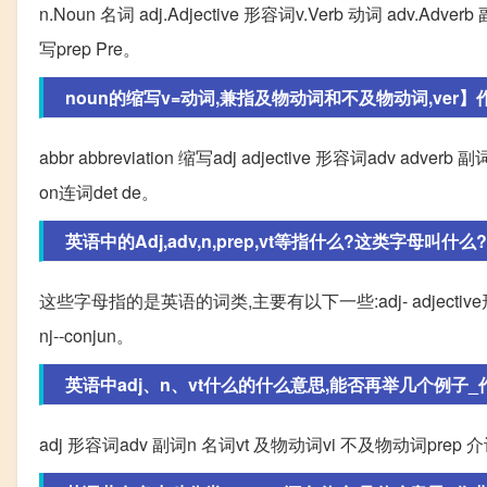
n.Noun 名词 adj.Adjective 形容词v.Verb 动词 adv.Adver
写prep Pre。
noun的缩写v=动词,兼指及物动词和不及物动词,ver】
abbr abbreviation 缩写adj adjective 形容词adv adverb
on连词det de。
英语中的Adj,adv,n,prep,vt等指什么?这类字母叫什么?
这些字母指的是英语的词类,主要有以下一些:adj- adjective形容词adv-
nj--conjun。
英语中adj、n、vt什么的什么意思,能否再举几个例子_
adj 形容词adv 副词n 名词vt 及物动词vi 不及物动词prep 介