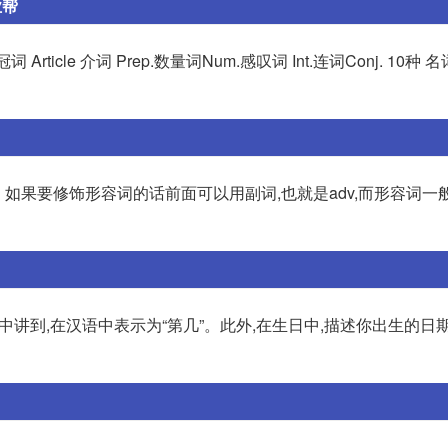
业帮
冠词 Article 介词 Prep.数量词Num.感叹词 Int.连词Conj. 10种 名
副词。如果要修饰形容词的话前面可以用副词,也就是adv,而形容词
语法中讲到,在汉语中表示为“第几”。此外,在生日中,描述你出生的日