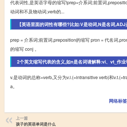
代表词性,是英语字母的缩写!prep=介系词;前置词,prepositi
动词和不及物动词,verb的...
【英语里面的词性有哪些?比如:V是动词,N是名词,ADJ是形
prep = 介系词;前置词,preposition的缩写 pron = 代名词
的缩写 conj 。
2个英文缩写代表的含义,如n是名词请解释:vi、vt_作业
v.是动词的总称=verb,又分为v.i.(=intransitive verb)和v.t.(
a。
网络标签
上一篇
孩子的英语单词是什么