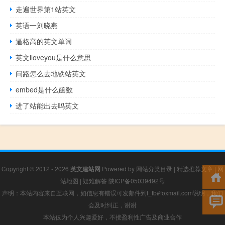
走遍世界第1站英文
英语一刘晓燕
逼格高的英文单词
英文iloveyou是什么意思
问路怎么去地铁站英文
embed是什么函数
进了站能出去吗英文
Copyright © 2012 - 2026
英文建站网
Powered by
网站分类目录
|
精选推荐文章
|
网
站地图
|
疑难解答
陕ICP备05039492号
声明：本站内容来自互联网，如信息有错误可发邮件到f_fb#foxmail.com说明，我们
会及时纠正，谢谢
本站仅为个人兴趣爱好，不接盈利性广告及商业合作