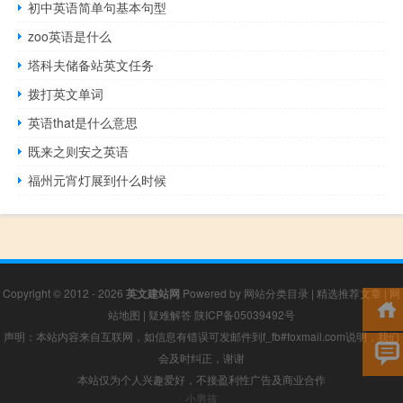
初中英语简单句基本句型
zoo英语是什么
塔科夫储备站英文任务
拨打英文单词
英语that是什么意思
既来之则安之英语
福州元宵灯展到什么时候
Copyright © 2012 - 2026
英文建站网
Powered by
网站分类目录
|
精选推荐文章
|
网
站地图
|
疑难解答
陕ICP备05039492号
声明：本站内容来自互联网，如信息有错误可发邮件到f_fb#foxmail.com说明，我们
会及时纠正，谢谢
本站仅为个人兴趣爱好，不接盈利性广告及商业合作
小男孩