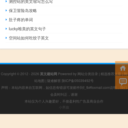
测控站的英文缩写怎么写
保卫冒险岛攻略
肚子疼的单词
lucky唯美的英文句子
空间站如何吃饺子英文
Copyright © 2012 - 2026
英文建站网
Powered by
网站分类目录
|
精选推荐文章
|
网
站地图
|
疑难解答
陕ICP备05039492号
声明：本站内容来自互联网，如信息有错误可发邮件到f_fb#foxmail.com说明，我们
会及时纠正，谢谢
本站仅为个人兴趣爱好，不接盈利性广告及商业合作
小男孩