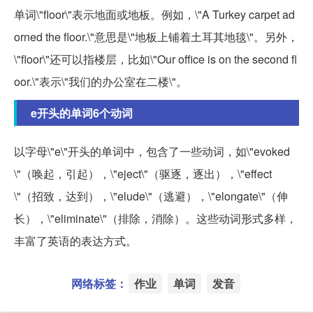
单词\"floor\"表示地面或地板。例如，\"A Turkey carpet ad
orned the floor.\"意思是\"地板上铺着土耳其地毯\"。另外，
\"floor\"还可以指楼层，比如\"Our office is on the second fl
oor.\"表示\"我们的办公室在二楼\"。
e开头的单词6个动词
以字母\"e\"开头的单词中，包含了一些动词，如\"evoked
\"（唤起，引起），\"eject\"（驱逐，逐出），\"effect
\"（招致，达到），\"elude\"（逃避），\"elongate\"（伸
长），\"eliminate\"（排除，消除）。这些动词形式多样，
丰富了英语的表达方式。
网络标签：
作业
单词
发音