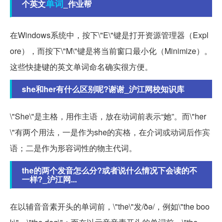
单词
个英文
_作业帮
在Windows系统中，按下\"E\"键是打开资源管理器（Expl
ore），而按下\"M\"键是将当前窗口最小化（Minimize）。
这些快捷键的英文单词命名确实很方便。
she和her有什么区别呢?谢谢_沪江网校知识库
\"She\"是主格，用作主语，放在动词前表示“她”。而\"her
\"有两个用法，一是作为she的宾格，在介词或动词后作宾
语；二是作为形容词性的物主代词。
the的两个发音怎么分?或者说什么情况下会读的不
一样?_沪江网...
在以辅音音素开头的单词前，\"the\"发/ðə/，例如\"the boo