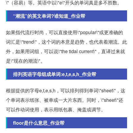
\"（容易）等。英语中以\"e\"开头的单词真是多不胜数。
“潮流”的英文单词?谁知道_作业帮
如果指代流行时尚，可以直接使用\"popular\"或更准确的
词汇是\"trend\"，这个词的本意是趋势，也代表着潮流。此
外，如果用词组，可以说\"the tidal current\"，直译过来就
是\"现在的潮流\"。
排列英语字母组成单词:e,t,e,s,h_作业帮
根据提供的字母e,t,e,s,h，可以排列得到单词\"sheet\"，这
个单词表示纸张、被单或一大片东西。同时，\"sheet\"还
可以作动词使用，表示用纸包裹、掩盖或调节。
floor是什么意思_作业帮