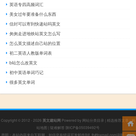
英语专四高频词汇
美女过年要准备什么东西
信封可以寄到快递站吗英文
匆匆走进地铁站英文怎么写
怎么英文描述自己站的位置
初二英语人教版单词表
b站怎么改英文
初中英语单词巧记
很多英文单词
Copyright © 2012 - 2026
英文建站网
Powered by
网站分类目录
|
精选推荐文章
|
网
站地图
|
疑难解答
陕ICP备05039492号
声明：本站内容来自互联网，如信息有错误可发邮件到f_fb#foxmail.com说明，我们