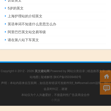
5岁的英文
上海护理站的介绍英文
英语单词不知道什么意思怎么办
阿里巴巴英文站交易等级
请在第八站下车英文
Copyright © 2012 - 2026
英文建站网
Powered by
网站分类目录
|
精选推荐文章
|
网
站地图
|
疑难解答
陕ICP备05039492号
声明：本站内容来自互联网，如信息有错误可发邮件到f_fb#foxmail.com说明，我们
会及时纠正，谢谢
本站仅为个人兴趣爱好，不接盈利性广告及商业合作
小男孩