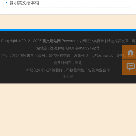
昆明英文绘本馆
Copyright © 2012 - 2026
英文建站网
Powered by
网站分类目录
|
精选推荐文章
|
网
站地图
|
疑难解答
陕ICP备05039492号
声明：本站内容来自互联网，如信息有错误可发邮件到f_fb#foxmail.com说明，我们
会及时纠正，谢谢
本站仅为个人兴趣爱好，不接盈利性广告及商业合作
小男孩