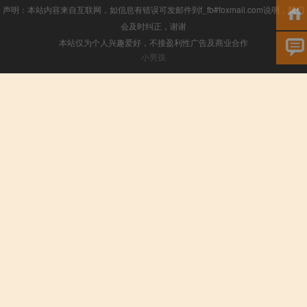
声明：本站内容来自互联网，如信息有错误可发邮件到f_fb#foxmail.com说明，我们
会及时纠正，谢谢
本站仅为个人兴趣爱好，不接盈利性广告及商业合作
小男孩