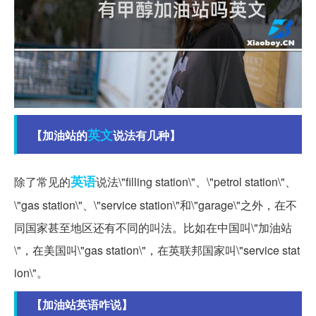
英文
【加油站的
说法有几种】
英语
除了常见的
说法\"filling station\"、\"petrol station\"、
\"gas station\"、\"service station\"和\"garage\"之外，在不
同国家甚至地区还有不同的叫法。比如在中国叫\"加油站
\"，在美国叫\"gas station\"，在英联邦国家叫\"service stat
ion\"。
【加油站英语咋说】