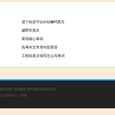
进了站还可以出站嘛吗英文
越野车英文
英语核心单词
高考作文常用句型英语
工程站英文缩写怎么写单词
网站地图
|
疑难解答
陕ICP备05039492号
，我们会及时纠正，谢谢