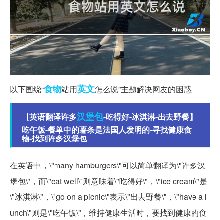
食物
英文
以下围绕“
站用
怎么说”主题解决网友的困惑
汉堡包
【英语翻译许多
-吃得好-冰淇淋-出去野餐】
吃午饭-餐单中的薯条是法国人发明的-寻找健康食
物-找到许多汉堡包
在英语中，\"many hamburgers\"可以简单翻译为\"许多汉
堡包\"，而\"eat well\"则意味着\"吃得好\"，\"ice cream\"是
\"冰淇淋\"，\"go on a picnic\"表示\"出去野餐\"，\"have a l
unch\"则是\"吃午饭\"，维持健康生活时，要找到健康的食