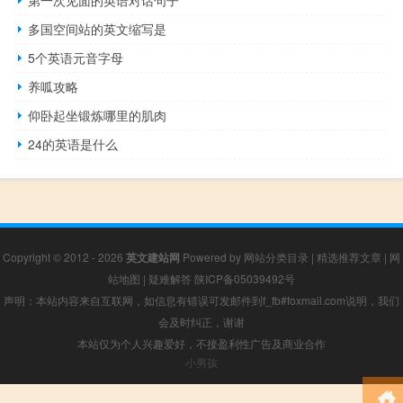
多国空间站的英文缩写是
5个英语元音字母
养呱攻略
仰卧起坐锻炼哪里的肌肉
24的英语是什么
Copyright © 2012 - 2026
英文建站网
Powered by
网站分类目录
|
精选推荐文章
|
网
站地图
|
疑难解答
陕ICP备05039492号
声明：本站内容来自互联网，如信息有错误可发邮件到f_fb#foxmail.com说明，我们
会及时纠正，谢谢
本站仅为个人兴趣爱好，不接盈利性广告及商业合作
小男孩