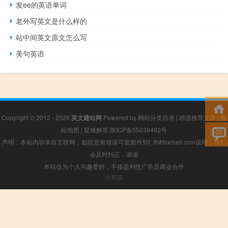
发ee的英语单词
老外写英文是什么样的
站中间英文原文怎么写
美句英语
Copyright © 2012 - 2026
英文建站网
Powered by
网站分类目录
|
精选推荐文章
|
网
站地图
|
疑难解答
陕ICP备05039492号
声明：本站内容来自互联网，如信息有错误可发邮件到f_fb#foxmail.com说明，我们
会及时纠正，谢谢
本站仅为个人兴趣爱好，不接盈利性广告及商业合作
小男孩