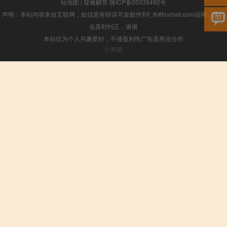
站地图
|
疑难解答
陕ICP备05039492号
声明：本站内容来自互联网，如信息有错误可发邮件到f_fb#foxmail.com说明，我们
会及时纠正，谢谢
本站仅为个人兴趣爱好，不接盈利性广告及商业合作
小男孩