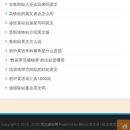
去救助站人还会回来吗英文
高铁站的英文表达怎么写
途经某站会加星号吗英文
贵阳地铁站介绍英文版
救助站英文怎么说
初中英语学科素养是什么意思
“数亩茅茨橘柚香”的出处是哪里
流浪地球空间站的好处英文
初中英语词汇表1600词
做国际站要会英文吗
Copyright © 2012 - 2026
英文建站网
Powered by
网站分类目录
|
精选推荐文章
|
网