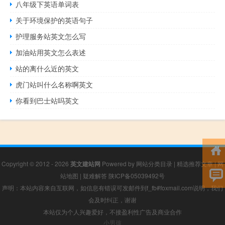
八年级下英语单词表
关于环境保护的英语句子
护理服务站英文怎么写
加油站用英文怎么表述
站的离什么近的英文
虎门站叫什么名称啊英文
你看到巴士站吗英文
Copyright © 2012 - 2026
英文建站网
Powered by
网站分类目录
|
精选推荐文章
|
网
站地图
|
疑难解答
陕ICP备05039492号
声明：本站内容来自互联网，如信息有错误可发邮件到f_fb#foxmail.com说明，我们
会及时纠正，谢谢
本站仅为个人兴趣爱好，不接盈利性广告及商业合作
小男孩