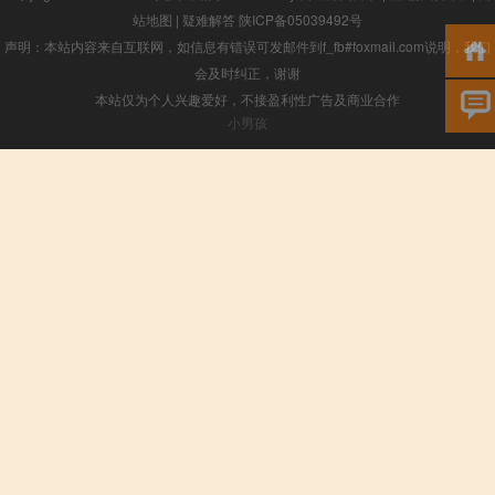
站地图
|
疑难解答
陕ICP备05039492号
声明：本站内容来自互联网，如信息有错误可发邮件到f_fb#foxmail.com说明，我们
会及时纠正，谢谢
本站仅为个人兴趣爱好，不接盈利性广告及商业合作
小男孩