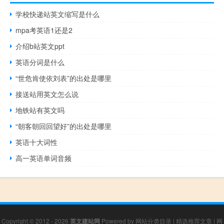
学校快递站英文缩写是什么
mpa考英语1还是2
介绍b站英文ppt
英语分词是什么
“世危肯使依刘表”的出处是哪里
接送站用英文怎么说
地铁站有英文吗
“朝客朝回回望好”的出处是哪里
英语十大词性
高一英语单词音频
Copyright © 2012 - 2026
英文建站网
Powered by
网站分类目录
|
精选推荐文章
|
网