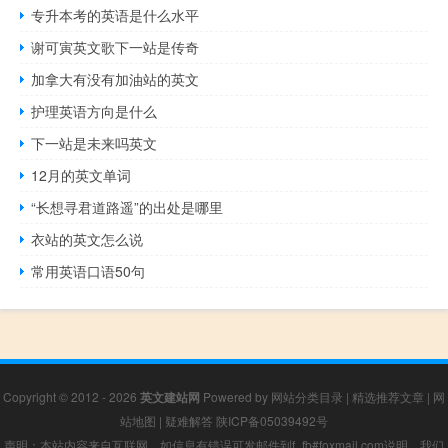
专升本考的英语是什么水平
谢可寅英文歌下一站是传奇
加拿大有没有加油站的英文
护理英语方向是什么
下一站是未来吗英文
12月的英文单词
“长想寻君道路遥”的出处是哪里
衣站的英文怎么说
常用英语口语50句
Copyright © 2012 - 2026
英文建站网
Powered by
网站分类目录
|
精选推荐文章
|
网
站地图
|
疑难解答
陕ICP备05039492号
声明：本站内容来自互联网，如信息有错误可发邮件到f_fb#foxmail.com说明，我们