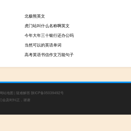
北极熊英文
虎门站叫什么名称啊英文
今年大年三十银行还办公吗
当然可以的英语单词
高考英语书信作文万能句子
网站地图
|
疑难解答
陕ICP备05039492号
，我们会及时纠正，谢谢