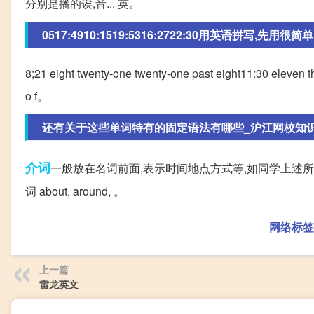
分别是播的诶,音... 英。
0517:4910:1519:5316:2722:30用英语拼写,先用很简单
8;21 eight twenty-one twenty-one past eight11:30 eleven thi
o f。
还有关于这些单词特有的固定语法有哪些_沪江网校知
介词
一般放在名词前面,表示时间地点方式等,如同学上述所举
词 about, around, 。
网络标签
上一篇
雷龙英文