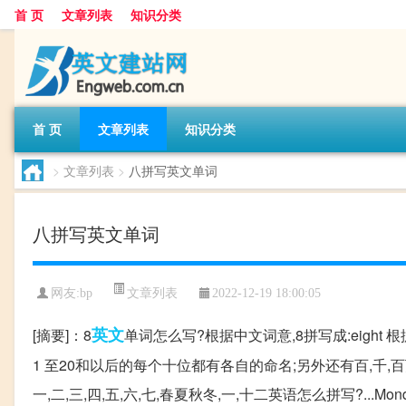
首 页
文章列表
知识分类
首 页
文章列表
知识分类
>
文章列表
>
八拼写英文单词
八拼写英文单词
文章列表
网友:
bp
2022-12-19 18:00:05
英文
[摘要]：8
单词怎么写?根据中文词意,8拼写成:eight 
1 至20和以后的每个十位都有各自的命名;另外还有百,千
一,二,三,四,五,六,七,春夏秋冬,一,十二英语怎么拼写?...MondayT