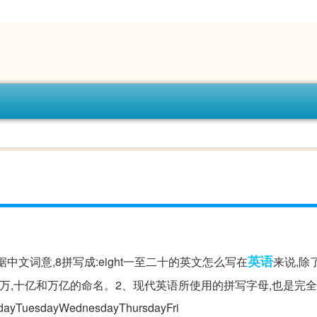
英语
根据中文词意,8拼写成:eight一至二十的英文怎么写在
来说,除了
,百万,十亿和万亿的命名。2、现代英语所使用的拼写字母,也是完
uesdayWednesdayThursdayFri