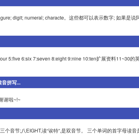
; digit; numeral; characte。这些都可以表示数字; 如果
four 5:five 6:six 7:seven 8:eight 9:nine 10:ten扩展资料11~
音拼写...
再问: 谢谢啦~!~
刻”,三个音节;八EIGHT,读“诶特”,是双音节。 三个单词的首字母读