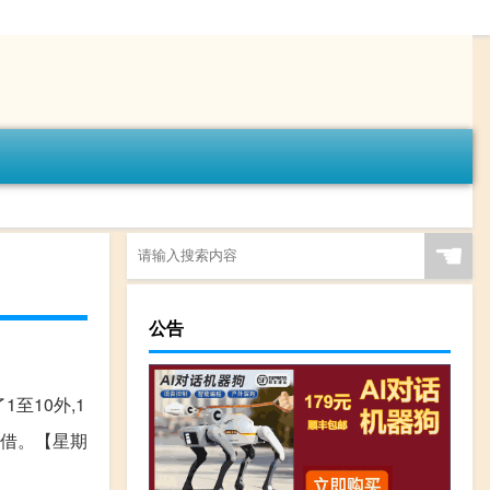
☚
公告
1至10外,1
全借。【星期