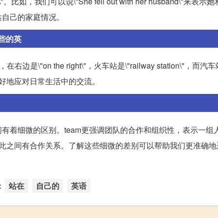
比如，我们可以说\"She fell out with her husband\"来表
达自己的家庭情况。
这些的英
"，在右边是\"on the right\"，火车站是\"railway station\"，而汽
们更好地应对日常生活中的交流。
它们之间有着细微的区别。team更强调团队的合作和组织性，表示一
求彼此之间有合作关系。了解这些细微的差别可以帮助我们更准确
：
站在
自己的
英语