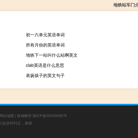
地铁站车门
初一六单元英语单词
所有月份的英语单词
地铁下一站叫什么站啊英文
clab英语是什么意思
表扬孩子的英文句子
网站地图
|
疑难解答
陕ICP备05039492号
，我们会及时纠正，谢谢