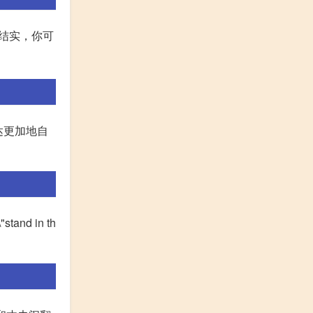
桌子很结实，你可
表达更加地自
nd in th