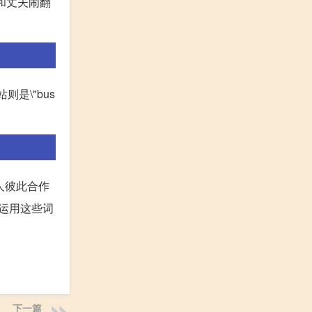
示她和丈夫闹翻
车站则是\"bus
组人彼此合作
地运用这些词
下一篇