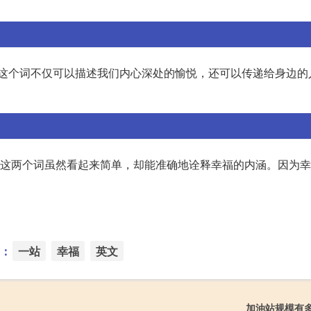
ss\"。这个词不仅可以描述我们内心深处的愉悦，还可以传递给身边
ing\"来表达，这两个词虽然看起来简单，却能准确地诠释幸福的内涵。因
。
：
一站
幸福
英文
加油站规模有