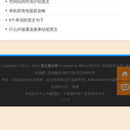
空间站的作用介绍英文
单机群侠传最新攻略
6个单词的英文句子
什么叫做通道换乘站呢英文
Copyright © 2012 - 2026
英文建站网
Powered by
网站分类目录
|
精选推荐文章
|
网
站地图
|
疑难解答
陕ICP备05039492号
声明：本站内容来自互联网，如信息有错误可发邮件到f_fb#foxmail.com说明，我们
会及时纠正，谢谢
本站仅为个人兴趣爱好，不接盈利性广告及商业合作
小男孩