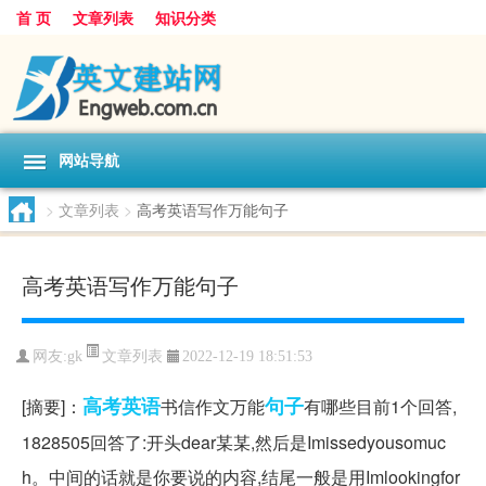
首 页
文章列表
知识分类
网站导航
>
文章列表
>
高考英语写作万能句子
高考英语写作万能句子
文章列表
网友:
gk
2022-12-19 18:51:53
高考英语
句子
[摘要]：
书信作文万能
有哪些目前1个回答,
1828505回答了:开头dear某某,然后是Imissedyousomuc
h。中间的话就是你要说的内容,结尾一般是用Imlookingfor