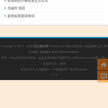
欢迎到达小寨站英文怎么写
无锡市 英语
彩色铅笔英语单词
Copyright © 2012 - 2026
英文建站网
Powered by
网站分类目录
|
精选推荐文章
|
网
站地图
|
疑难解答
陕ICP备05039492号
声明：本站内容来自互联网，如信息有错误可发邮件到f_fb#foxmail.com说明，我们
会及时纠正，谢谢
本站仅为个人兴趣爱好，不接盈利性广告及商业合作
小男孩